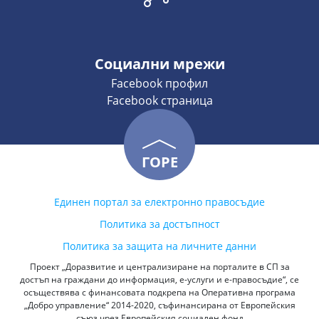
Социални мрежи
Facebook профил
Facebook страница
ГОРЕ
Единен портал за електронно правосъдие
Политика за достъпност
Политика за защита на личните данни
Проект „Доразвитие и централизиране на порталите в СП за
достъп на граждани до информация, е-услуги и е-правосъдие“, се
осъществява с финансовата подкрепа на Оперативна програма
„Добро управление“ 2014-2020, съфинансирана от Европейския
съюз чрез Европейския социален фонд