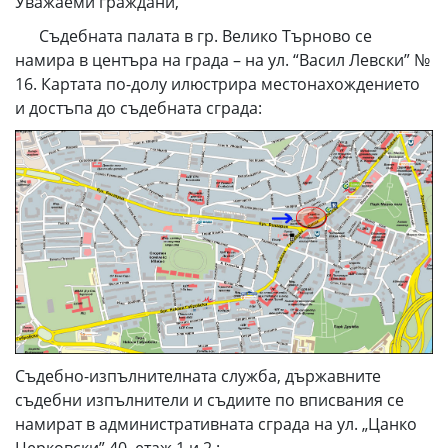
Уважаеми граждани,
Съдебната палата в гр. Велико Търново се
намира в центъра на града – на ул. “Васил Левски” №
16. Картата по-долу илюстрира местонахождението
и достъпа до съдебната сграда:
Съдебно-изпълнителната служба, държавните
съдебни изпълнители и съдиите по вписвания се
намират в административната сграда на ул. „Цанко
Церковски” 40, етаж 1 и 2 :